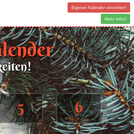
Eigenen Kalender einrichten!
Mehr Infos!
lender
keiten!
5
6