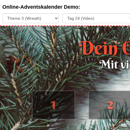
Online-Adventskalender Demo:
Theme:
Tag:
Dein 
Mit vi
1
2