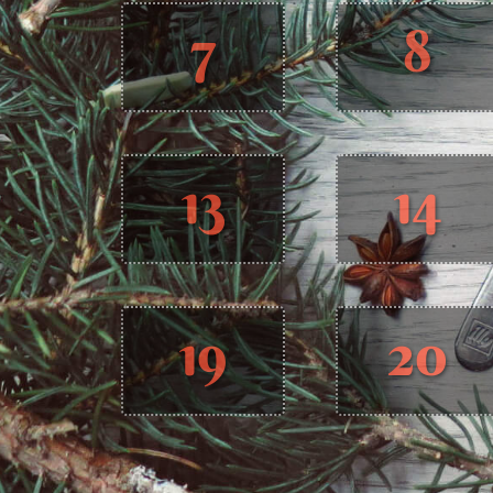
7
8
13
14
19
20