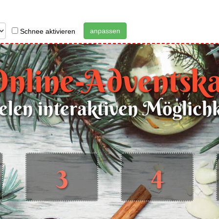
anpassen
Schnee aktivieren
Online-Adventska
elen interaktiven Möglich
3
4